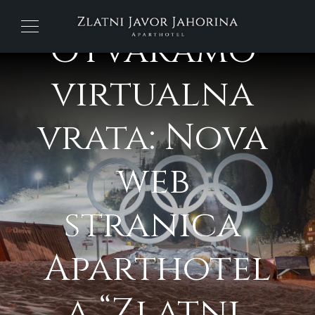
Otvaramo 
virtualna 
vrata: Nova 
web 
stranica 
Aparthotel
a “Zlatni 