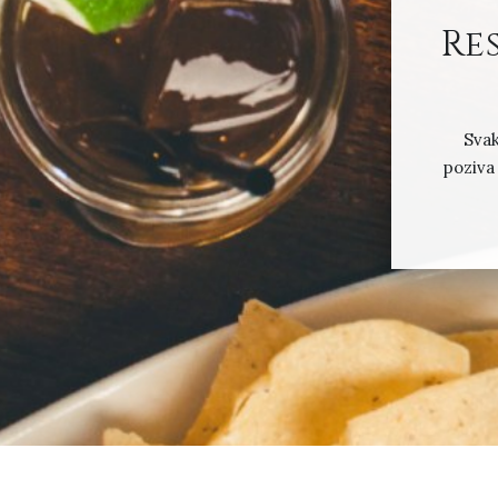
Re
Svak
poziva