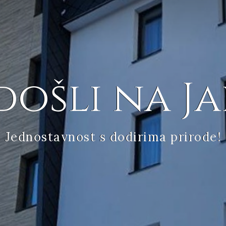
ošli na J
Jednostavnost s dodirima prirode!