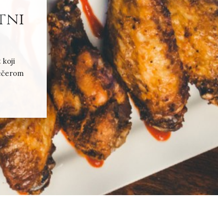
tni
 koji
večerom