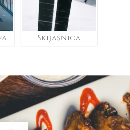
pa
Skijašnica